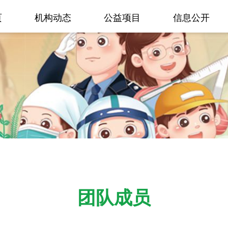
页
机构动态
公益项目
信息公开
团队成员