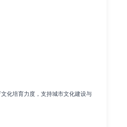
育文化培育力度，支持城市文化建设与