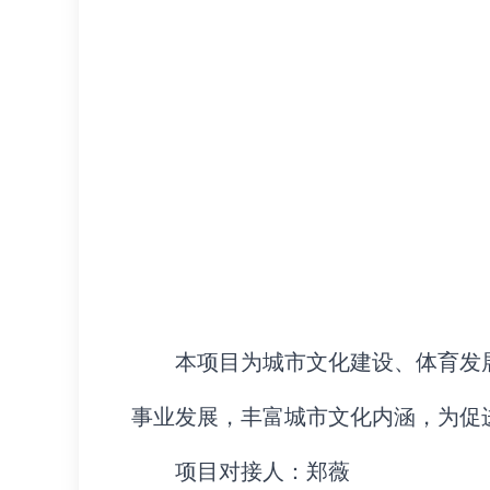
本项目为城市文化建设、体育发
事业发展，丰富城市文化内涵，为促
项目对接人：郑薇