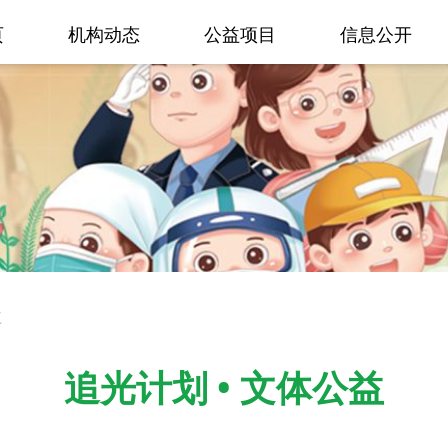
页
机构动态
公益项目
信息公开
益
追光计划 • 文体公益