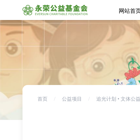
网站首
首页
/
公益项目
/
追光计划 • 文体公