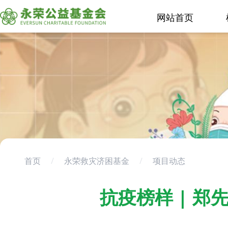
网站首页
首页
/
永荣救灾济困基金
/
项目动态
抗疫榜样 | 郑